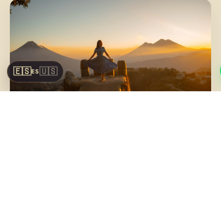
🇪🇸
🇺🇸
ES